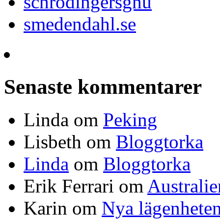
schrodingersgnu
smedendahl.se
Senaste kommentarer
Linda
om
Peking
Lisbeth
om
Bloggtorka
Linda
om
Bloggtorka
Erik Ferrari
om
Australi
Karin
om
Nya lägenhete