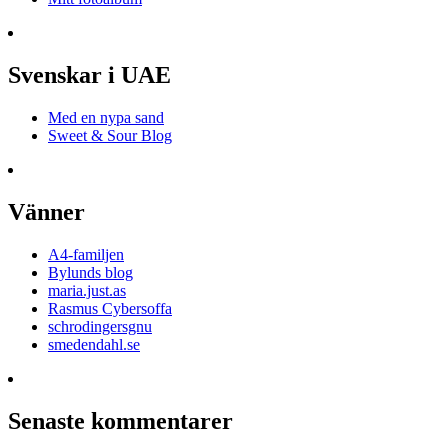
Svenskar i UAE
Med en nypa sand
Sweet & Sour Blog
Vänner
A4-familjen
Bylunds blog
maria.just.as
Rasmus Cybersoffa
schrodingersgnu
smedendahl.se
Senaste kommentarer