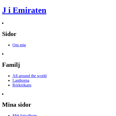
J i Emiraten
Sidor
Om mig
Familj
All around the world
Lantborna
Rörkrökarn
Mina sidor
Mitt fotoalbum