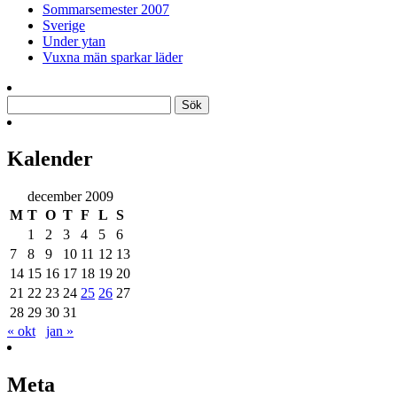
Sommarsemester 2007
Sverige
Under ytan
Vuxna män sparkar läder
Sök
efter:
Kalender
december 2009
M
T
O
T
F
L
S
1
2
3
4
5
6
7
8
9
10
11
12
13
14
15
16
17
18
19
20
21
22
23
24
25
26
27
28
29
30
31
« okt
jan »
Meta