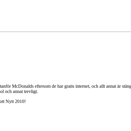
utanför McDonalds eftersom de har gratis internet, och allt annat är stäng
l och annat trevligt.
Gott Nytt 2010!