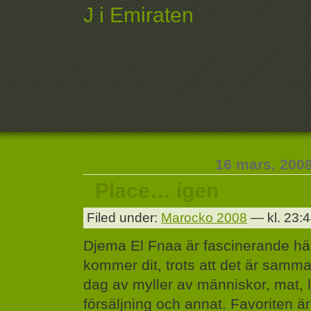
J i Emiraten
16 mars, 200
Place… igen
Filed under:
Marocko 2008
— kl. 23:
Djema El Fnaa är fascinerande hä
kommer dit, trots att det är samm
dag av myller av människor, mat, 
försäljning och annat. Favoriten ä