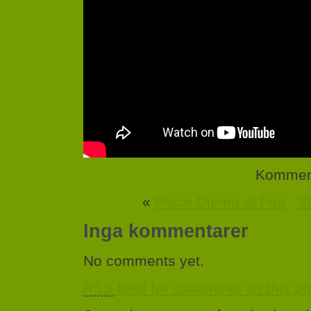
Komment
«
Place Djema el Fna
Sl
Inga kommentarer
No comments yet.
RSS
feed for comments on this po