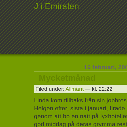
J i Emiraten
16 februari, 20
Mycketmånad
Filed under:
Allmänt
— kl. 22:22
Linda kom tillbaks från sin jobbres
Helgen efter, sista i januari, firade 
genom att bo en natt på lyxhotelle
god middag på deras grymma rest