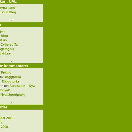
kar i UAE
nypa sand
 Sour Blog
r
jen
 blog
st.as
Cybersoffa
ngersgnu
ahl.se
te kommentarer
m
Peking
om
Bloggtorka
m
Bloggtorka
ari
om
Australien – Nya
 bokat!
m
Nya lägenheten
rier
009-2010
fa
 2009