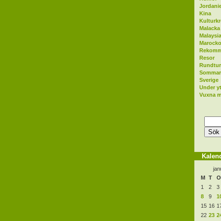
Jordani
Kina
Kulturk
Malacka
Malaysi
Marocko
Rekomm
Resor
Rundtur
Sommars
Sverige
Under y
Vuxna m
Sök
efter:
Kalen
jan
M
T
O
1
2
3
8
9
1
15
16
1
22
23
2