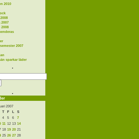
en 2010
rock
 2008
a 2007
 2008
enderas
er
emester 2007
tan
än sparkar läder
der
uari 2007
T
F
L
S
4
5
6
7
0
11
12
13
14
7
18
19
20
21
4
25
26
27
28