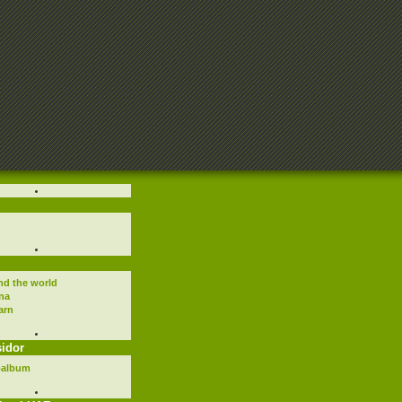
nd the world
na
arn
sidor
toalbum