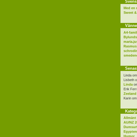
Svens
Med en 
Sweet &
Vänne
A4-famil
Bylunds
maria.ju
Rasmus 
schrodi
smedend
Senas
Linda
o
Lisbeth
Linda
o
Erik Ferr
Zeeland
Karin
o
Katego
Allmänt
AU/NZ 2
Dumsur
Egypten
Humor