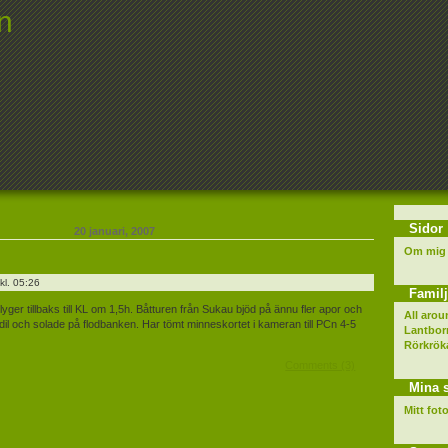
n
Sidor
20 januari, 2007
Om mig
l. 05:26
Familj
yger tillbaks till KL om 1,5h. Båtturen från Sukau bjöd på ännu fler apor och
All arou
dil och solade på flodbanken. Har tömt minneskortet i kameran till PCn 4-5
Lantbor
Rörkrök
Comments (3)
Mina 
Mitt fo