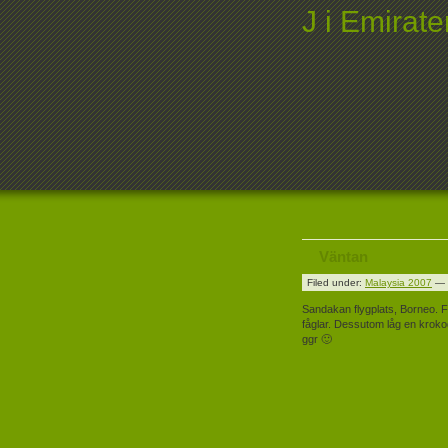
J i Emirate
Väntan
Filed under:
Malaysia 2007
— k
Sandakan flygplats, Borneo. Fl
fåglar. Dessutom låg en kroko
ggr 🙂